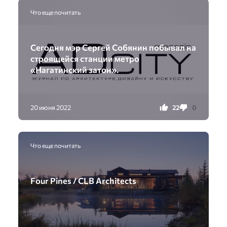
Что еще почитать
Сегодня мэр Сергей Собянин побывал на
строящейся станции метро
«Нагатинский затон».
22
0
20 июня 2022
Что еще почитать
Four Pines / CLB Architects