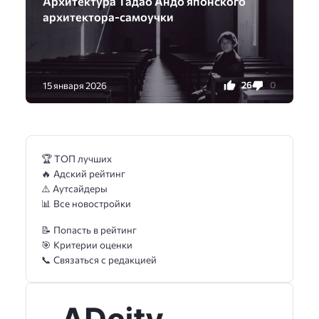
Архитектура Тадао Андо японского
архитектора-самоучки
26
0
15 января 2026
🏆 ТОП лучших
🔥 Адский рейтинг
⚠️ Аутсайдеры
📊 Все новостройки
📝 Попасть в рейтинг
🎯 Критерии оценки
📞 Связаться с редакцией