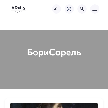
БориСорель