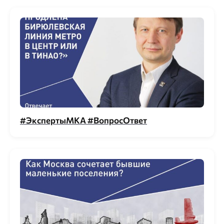
#ЭкспертыМКА #ВопросОтвет