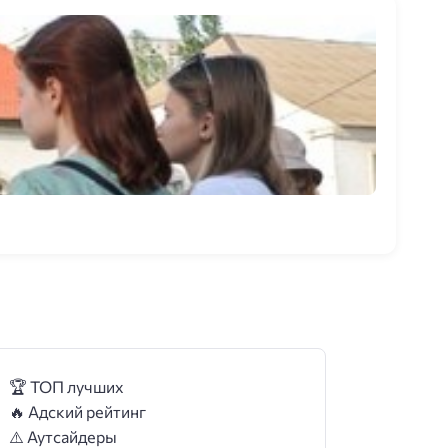
🏆 ТОП лучших
🔥 Адский рейтинг
⚠️ Аутсайдеры