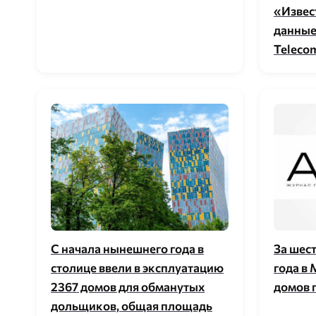
«Извес
данные
Telecom
С начала нынешнего года в
За шес
столице ввели в эксплуатацию
года в
2367 домов для обманутых
домов 
дольщиков, общая площадь