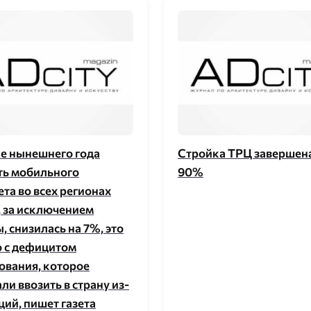
ле нынешнего года
Стройка ТРЦ завершена
ть мобильного
90%
та во всех регионах
, за исключением
 снизилась на 7%, это
о с дефицитом
ования, которое
ли ввозить в страну из-
ций, пишет газета