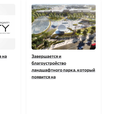
 на
Завершается и
благоустройство
ландшафтного парка, который
появится на