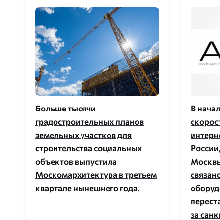
Больше тысячи
В нача
градостроительных планов
скорос
земельных участков для
интерне
строительства социальных
России
объектов выпустила
Москвы,
Москомархитектура в третьем
связан
квартале нынешнего года.
оборуд
переста
за санк