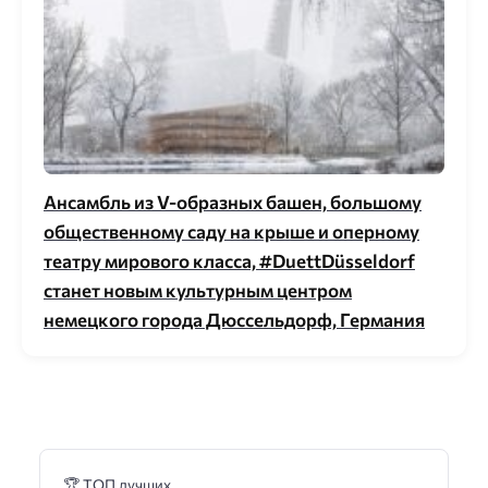
Ансамбль из V-образных башен, большому
общественному саду на крыше и оперному
театру мирового класса, #DuettDüsseldorf
станет новым культурным центром
немецкого города Дюссельдорф, Германия
🏆 ТОП лучших