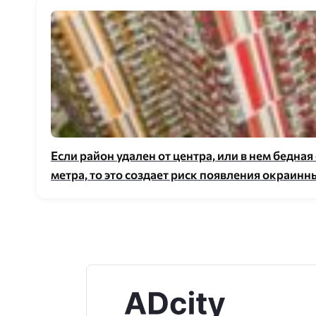
Если район удален от центра, или в нем бедн
метра, то это создает риск появления окраин