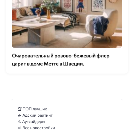
Очаровательный розово-бежевый флер
царит в доме Метте в Швеции.
🏆 ТОП лучших
🔥 Адский рейтинг
⚠️ Аутсайдеры
📊 Все новостройки