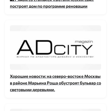
построят дом по программе реновации
Хорошие новости: на северо-востоке Москвы
в районе Марьина Роща обустроят бульвар со
световыми деревьями.