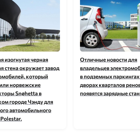
я изогнутая черная
Отличные новости для
ая стена окружает завод
владельцев электромо
омобилей, который
в подземных паркингах 
или норвежские
дворах кварталов рено
кторы Snøhetta в
появятся зарядные стан
ком городе Чэнду для
ого автомобильного
Polestar.