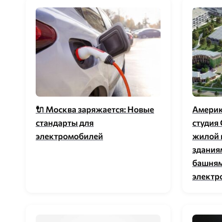
🔌 Москва заряжается: Новые
Америк
стандарты для
студия
электромобилей
жилой 
здания
башням
электр