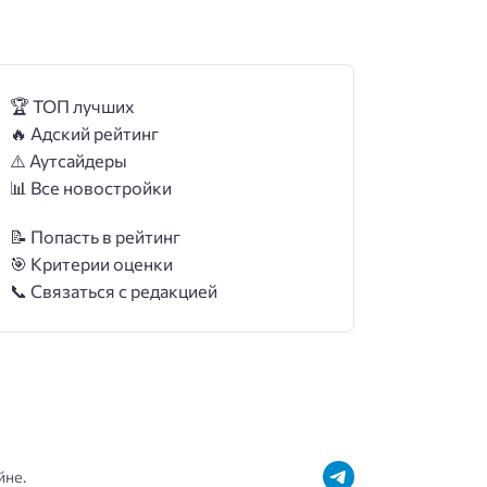
🏆 ТОП лучших
🔥 Адский рейтинг
⚠️ Аутсайдеры
📊 Все новостройки
📝 Попасть в рейтинг
🎯 Критерии оценки
📞 Связаться с редакцией
йне.