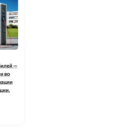
билей —
и во
вации
ции.