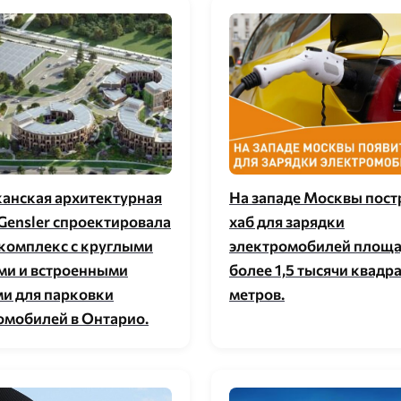
анская архитектурная
На западе Москвы пост
 Gensler спроектировала
хаб для зарядки
комплекс с круглыми
электромобилей площ
ми и встроенными
более 1,5 тысячи квадр
и для парковки
метров.
омобилей в Онтарио.