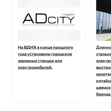
На ВДНХ в конце прошлого
Длинна
года установили городские
стальн
зарядные станции для
электр
электромобилей.
выстро
архите
китайс
шведск
бренда 