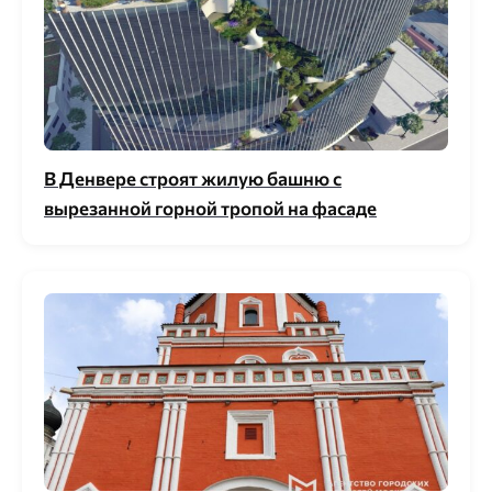
В Денвере строят жилую башню с
вырезанной горной тропой на фасаде