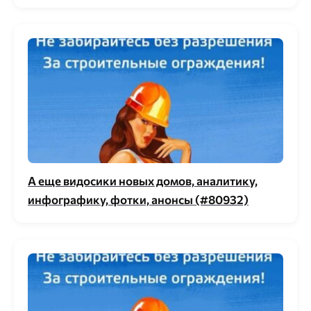
А еще видосики новых домов, аналитику,
инфографику, фотки, анонсы (#80932)