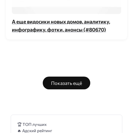
А еще видосики новых домов, аналитику,
инфографику, фотки, анонсы (#80670)
Показать ещё
🏆 ТОП лучших
🔥 Адский рейтинг