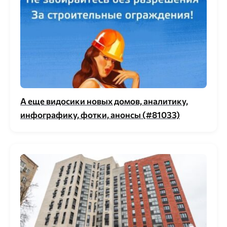
А еще видосики новых домов, аналитику,
инфографику, фотки, анонсы (#81033)