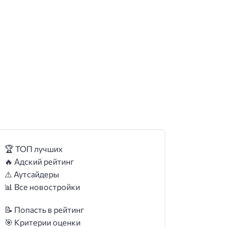
🏆 ТОП лучших
🔥 Адский рейтинг
⚠️ Аутсайдеры
📊 Все новостройки
📝 Попасть в рейтинг
🎯 Критерии оценки