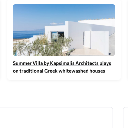
Summer Villa by Kapsimalis Architects plays
on traditional Greek whitewashed houses