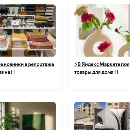
е новинки в репортаже
⚡️В Яндекс Маркете по
зина H
товары для дома H