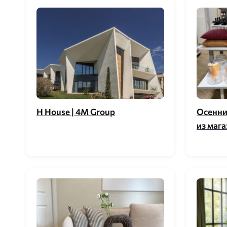
H House | 4M Group
Осенни
из мага