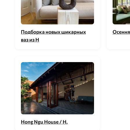
Подборка новых шикарных
Осення
ваз из H
Hong Ngu House / H.