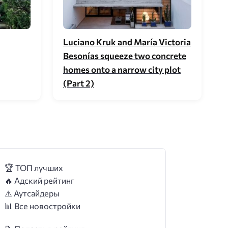
Luciano Kruk and María Victoria
Besonías squeeze two concrete
homes onto a narrow city plot
(Part 2)
🏆 ТОП лучших
🔥 Адский рейтинг
⚠️ Аутсайдеры
📊 Все новостройки