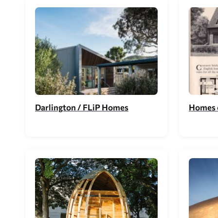
Darlington / FLiP Homes
Homes o