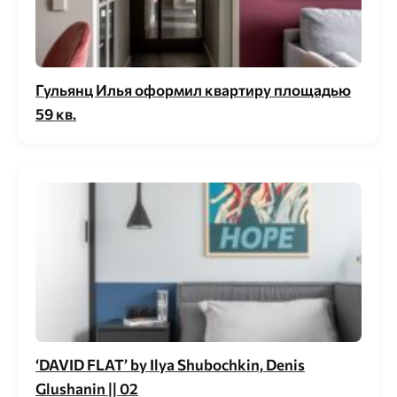
Гульянц Илья оформил квартиру площадью
59 кв.
‘DAVID FLAT’ by Ilya Shubochkin, Denis
Glushanin || 02