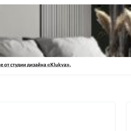
 от студии дизайна «Klukva».