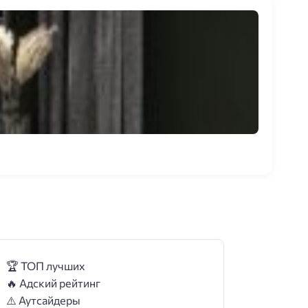
🏆 ТОП лучших
🔥 Адский рейтинг
⚠️ Аутсайдеры