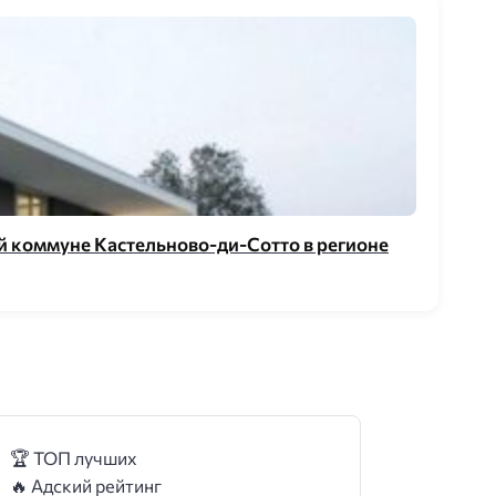
й коммуне Кастельново-ди-Сотто в регионе
🏆 ТОП лучших
🔥 Адский рейтинг