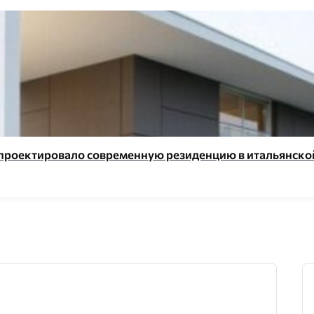
 спроектировало современную резиденцию в итальянско