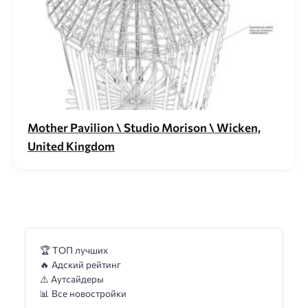
Mother Pavilion \ Studio Morison \ Wicken,
United Kingdom
🏆 ТОП лучших
🔥 Адский рейтинг
⚠️ Аутсайдеры
📊 Все новостройки