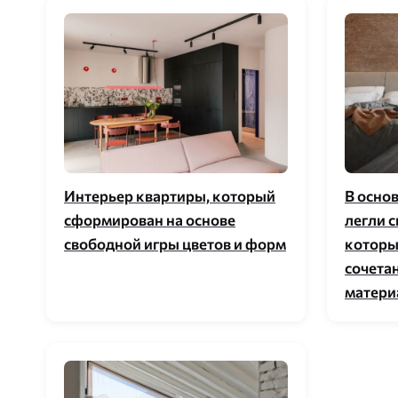
Интерьер квартиры, который
В осно
сформирован на основе
легли с
свободной игры цветов и форм
которы
сочета
матери