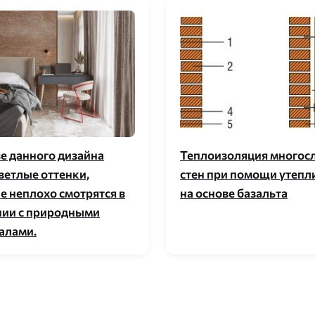
ве данного дизайна
Теплоизоляция многос
ветлые оттенки,
стен при помощи утепл
е неплохо смотрятся в
на основе базальта
нии с природными
алами.