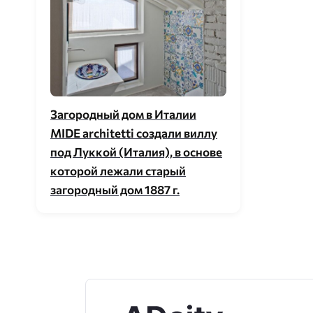
Загородный дом в Италии
MIDE architetti создали виллу
под Луккой (Италия), в основе
которой лежали старый
загородный дом 1887 г.