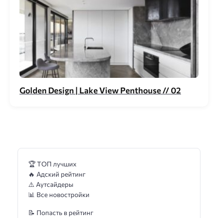
Gоlden Design | Lake View Pеnthоuse // 02
🏆 ТОП лучших
🔥 Адский рейтинг
⚠️ Аутсайдеры
📊 Все новостройки
📝 Попасть в рейтинг