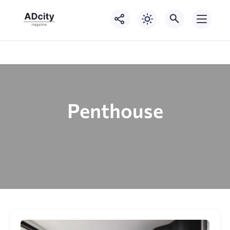
Pеnthоuse