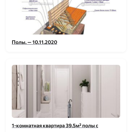
Полы. — 10.11.2020
1-кoмнaтнaя квapтиpa 39,5м² пoлы c