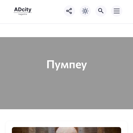
Пумпеу