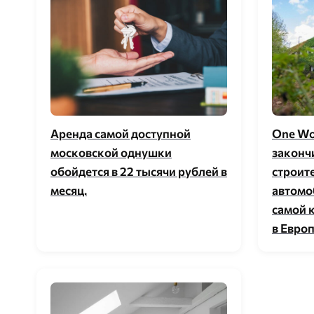
Аренда самой доступной
One Wor
московской однушки
законч
обойдется в 22 тысячи рублей в
строит
месяц.
автомо
самой 
в Европ