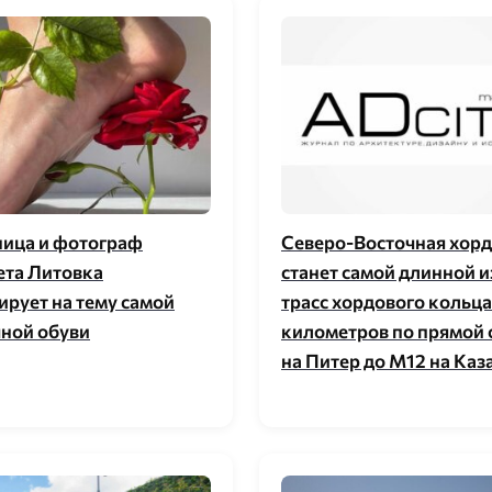
ица и фотограф
Северо-Восточная хорд
ета Литовка
станет самой длинной и
ирует на тему самой
трасс хордового кольца
ной обуви
километров по прямой 
на Питер до М12 на Каз