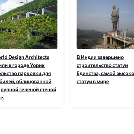
ld Design Architects
В Индии завершено
или в городе Уорик
строительство статуи
ельство парковки для
Единства, самой высок
билей, облицованной
статуи в мире
крупной зеленой стеной
е.