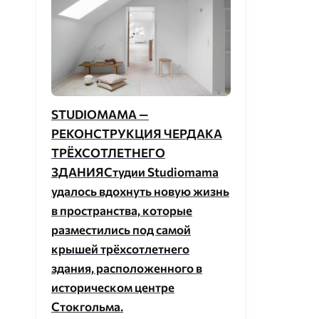
STUDIOMAMA —
РЕКОНСТРУКЦИЯ ЧЕРДАКА
ТРЁХСОТЛЕТНЕГО
ЗДАНИЯСтудии Studiomama
удалось вдохнуть новую жизнь
в пространства, которые
разместились под самой
крышей трёхсотлетнего
здания, расположенного в
историческом центре
Стокгольма.