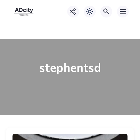
stephentsd⁣