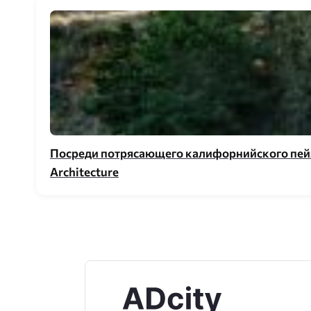
Посреди потрясающего калифорнийского пейза
Architecture