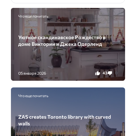
Что еще почитать
Уютное скандинавское Рождество в
доме Виктории и Джека Одерленд
43
0
05 января 2026
Что еще почитать
ZAS creates Toronto library with curved
walls