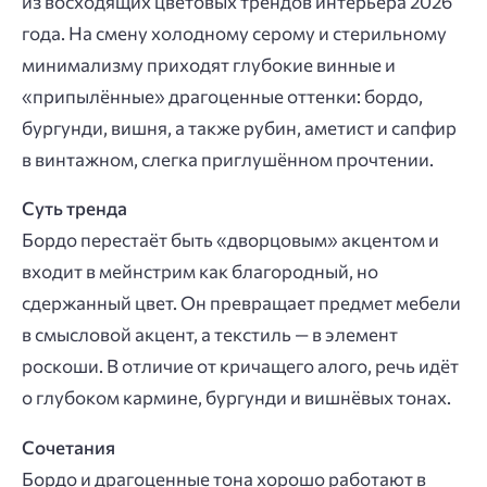
из восходящих цветовых трендов интерьера 2026
года. На смену холодному серому и стерильному
минимализму приходят глубокие винные и
«припылённые» драгоценные оттенки: бордо,
бургунди, вишня, а также рубин, аметист и сапфир
в винтажном, слегка приглушённом прочтении.
Суть тренда
Бордо перестаёт быть «дворцовым» акцентом и
входит в мейнстрим как благородный, но
сдержанный цвет. Он превращает предмет мебели
в смысловой акцент, а текстиль — в элемент
роскоши. В отличие от кричащего алого, речь идёт
о глубоком кармине, бургунди и вишнёвых тонах.
Сочетания
Бордо и драгоценные тона хорошо работают в