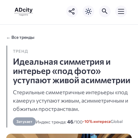
← Все тренды
ТРЕНД
Идеальная симметрия и
интерьер «под фото»
уступают живой асимметрии
Стерильные симметричные интерьеры «под
камеру» уступают живым, асимметричным и
обжитым пространствам.
46
-10% интереса
Global
Затухает
Индекс тренда:
/100