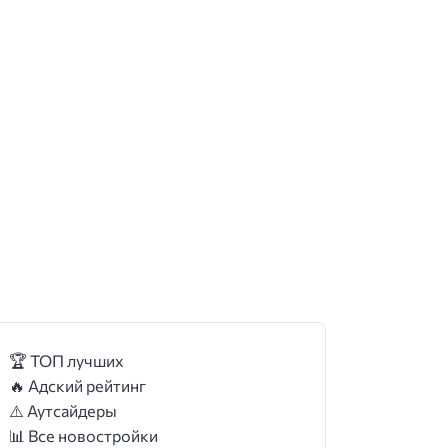
🏆 ТОП лучших
🔥 Адский рейтинг
⚠️ Аутсайдеры
📊 Все новостройки