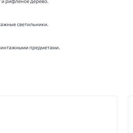
 и рифлёное дерево.
тажные светильники.
с винтажными предметами.