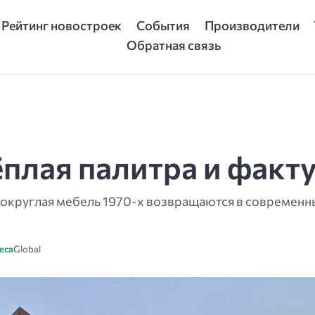
Рейтинг новостроек
События
Производители
Обратная связь
тёплая палитра и факт
и округлая мебель 1970-х возвращаются в современн
еса
Global