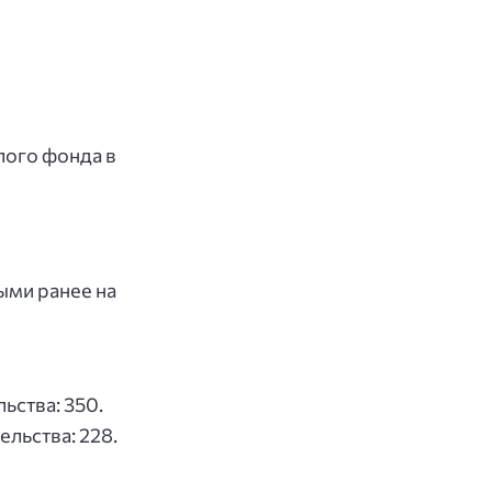
лого фонда в
ыми ранее на
ьства: 350.
льства: 228.