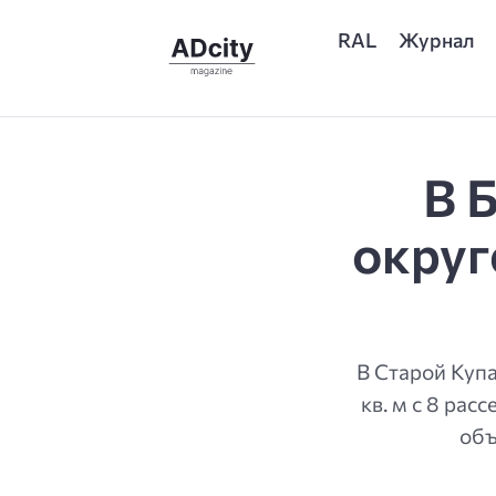
RAL
Журнал
В 
округ
В Старой Купа
кв. м с 8 ра
объ