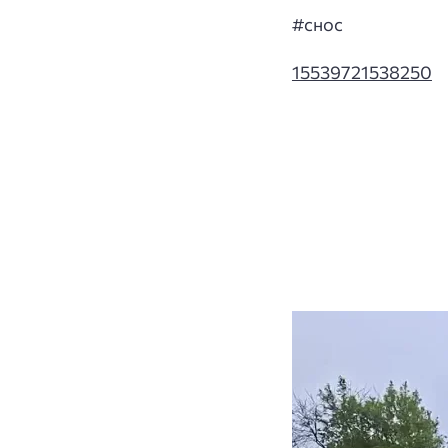
#снос
15539721538250