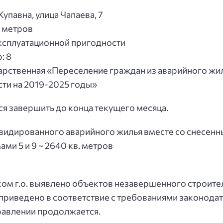
Купавна, улица Чапаева, 7
. метров
эксплуатационной пригодности
: 8
арственная «Переселение граждан из аварийного жи
ти на 2019-2025 годы»
я завершить до конца текущего месяца.
идированного аварийного жилья вместе со снесенн
ами 5 и 9 ~ 2640 кв. метров
ом г.о. выявлено объектов незавершенного строител
риведено в соответствие с требованиями законодате
правлении продолжается.