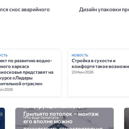
лся снос аварийного
Дизайн упаковки про
ОСТЬ
НОВОСТЬ
ект по развитию водно-
Стройка в сухости и
еного каркаса
комфорте такое возможн
московья представят на
23 Июн 2026
курсе «Лидеры
оительной отрасли»
юн 2026
Одним из вариантов
современных подвесных
конструкций является
Грильято потолок – монтаж
Что еще почитать
его вполне можно
осуществить самостоятельно,