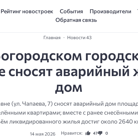
Рейтинг новостроек
События
Производители
Обратная связь
Главная
Новости 43
Богородском городс
е сносят аварийный
дом
вне (ул. Чапаева, 7) сносят аварийный дом площ
сселёнными квартирами; вместе с ранее снесёнными
ём ликвидированного жилья достиг около 2640 кв
Нравится:
47
0
14 мая 2026