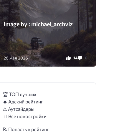
Image by : michael_archviz
26 мая 2026
14
0
🏆 ТОП лучших
🔥 Адский рейтинг
⚠️ Аутсайдеры
📊 Все новостройки
📝 Попасть в рейтинг