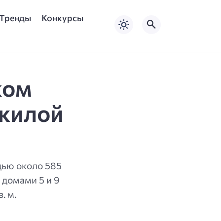
Тренды
Конкурсы
ком
 жилой
адью около 585
 домами 5 и 9
. м.