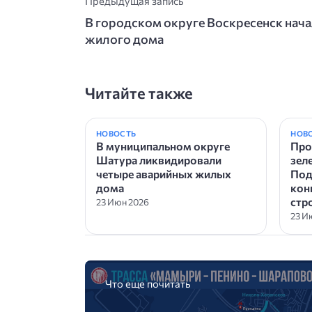
Предыдущая запись
В городском округе Воскресенск нача
жилого дома
Читайте также
НОВОСТЬ
НОВ
В муниципальном округе
Про
Шатура ликвидировали
зел
четыре аварийных жилых
Под
дома
кон
стр
23 Июн 2026
23 И
Что еще почитать