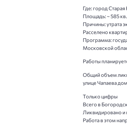
Где: город Старая 
Площадь: ~ 585 кв
Причины: утрата 
Расселено квартир
Программа: госуд
Московской облас
Работы планируетс
Общий объем ликв
улице Чапаева дом
Только цифры
Всего в Богородск
Ликвидировано и п
Работа в этом на