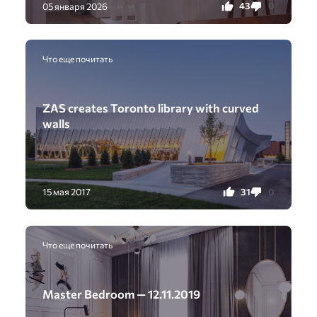
43
0
05 января 2026
Что еще почитать
ZAS creates Toronto library with curved
walls
31
0
15 мая 2017
Что еще почитать
Master Bedroom — 12.11.2019