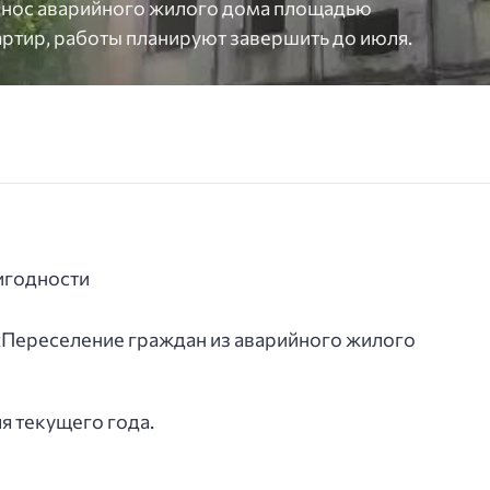
я снос аварийного жилого дома площадью
артир, работы планируют завершить до июля.
игодности
«Переселение граждан из аварийного жилого
я текущего года.