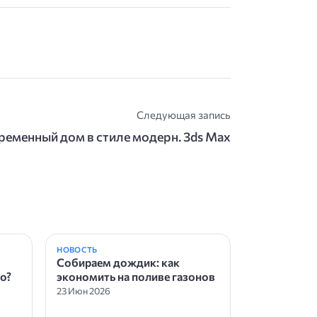
Следующая запись
ременный дом в стиле модерн. 3ds Max
НОВОСТЬ
Собираем дождик: как
о?
экономить на поливе газонов
23 Июн 2026