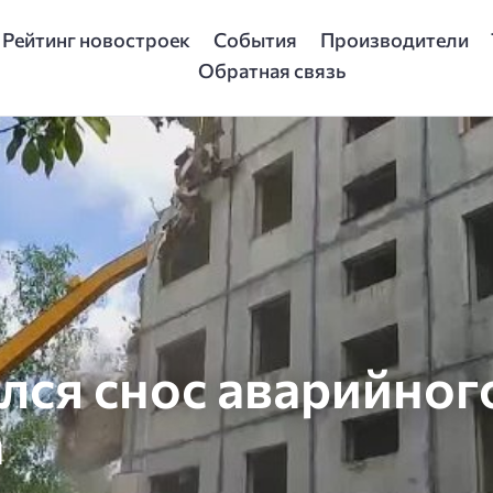
Рейтинг новостроек
События
Производители
Обратная связь
лся снос аварийног
а