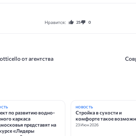
Нравится:
25
0
ticello от агентства
Сов
ОСТЬ
НОВОСТЬ
ект по развитию водно-
Стройка в сухости и
еного каркаса
комфорте такое возможн
московья представят на
23 Июн 2026
курсе «Лидеры