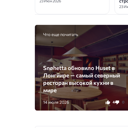
стр
23 Июн 2026
23 И
Что еще почитать
Snøhetta обновило Huset в
Лонгйире — самый северный
ресторан высокой кухни в
мире
14 июля 2026
4
0