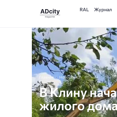
RAL
Журнал
Главная
Новости 43
В Клину нача
жилого дом