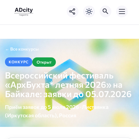
← Все конкурсы
Открыт
КОНКУРС
Всероссийский фестиваль
«АрхБухта* летняя 2026» на
Байкале: заявки до 05.07.2026
Приём заявок до 5 июля 2026 · Листвянка
(Иркутская область), Россия