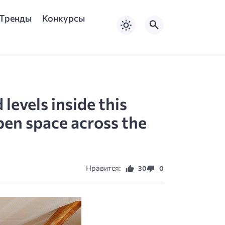
Тренды
Конкурсы
evels inside this
open space across the
Нравится:
30
0