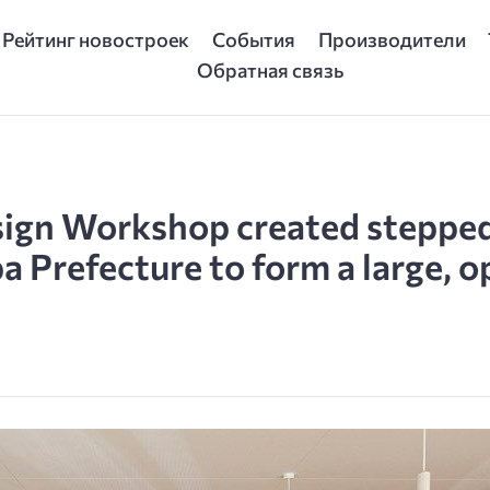
Рейтинг новостроек
События
Производители
Обратная связь
gn Workshop created stepped l
ba Prefecture to form a large, 