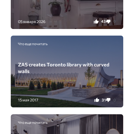
43
0
05 января 2026
Что еще почитать
ZAS creates Toronto library with curved
walls
31
0
15 мая 2017
Что еще почитать