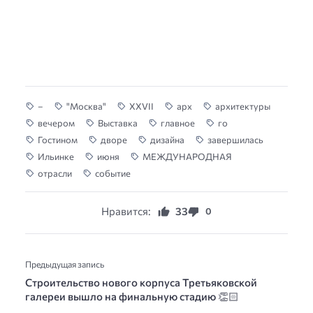
–
"Москва"
XXVII
арх
архитектуры
вечером
Выставка
главное
го
Гостином
дворе
дизайна
завершилась
Ильинке
июня
МЕЖДУНАРОДНАЯ
отрасли
событие
Нравится:
33
0
Предыдущая запись
Строительство нового корпуса Третьяковской
галереи вышло на финальную стадию 👏🏻