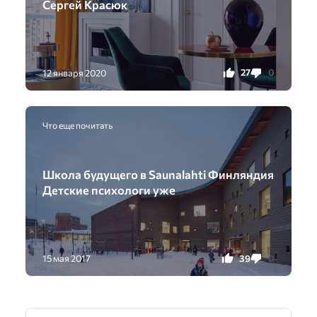
Сергей Красюк
27
0
12 января 2020
Что еще почитать
Школа будущего в Saunalahti Финляндия
Детские психологи уже
39
0
15 мая 2017