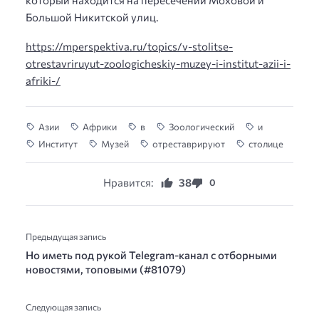
который находится на пересечении Моховой и
Большой Никитской улиц.
https://mperspektiva.ru/topics/v-stolitse-
otrestavriruyut-zoologicheskiy-muzey-i-institut-azii-i-
afriki-/
Азии
Африки
в
Зоологический
и
Институт
Музей
отреставрируют
столице
Нравится:
38
0
Предыдущая запись
Но иметь под рукой Telegram-канал с отборными
новостями, топовыми (#81079)
Следующая запись