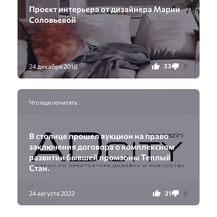
Проект интерьера от дизайнера Марии
Соловьевой
33
0
24 декабря 2018
Что еще почитать
В столице прошел аукцион на право
заключения договора о комплексном
развитии бывшей промзоны Теплый
Стан.
31
0
24 августа 2022