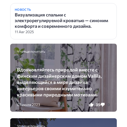
НОВОСТЬ
Визуализация спальни с
электрорегулируемой кроватью — синоним
комфорта и современного дизайна.
11 Авг 2025
Что еще почитать
Вдохновляйтесь природой вместе с
финским дизайнерским домом Vallila,
выделяющийся в мире дизайна
интерьеров своими изумительно
красивыми природными мотивами.
35
0
03 июля 2023
Что еще почитать