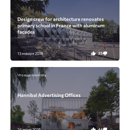
Design crew for architecture renovates
primary school in France with aluminum
facades
35
0
13 января 2018
Что еще почитать
Hannibal Advertising Offices
44
0
24 июня 2025