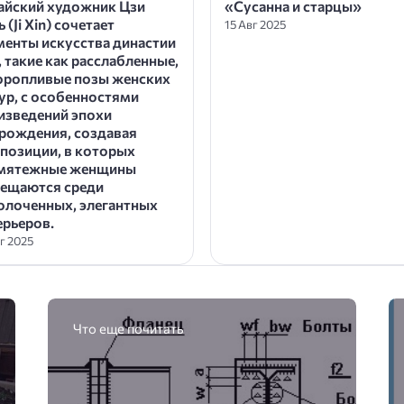
айский художник Цзи
«Сусанна и старцы»
 (Ji Xin) сочетает
15 Авг 2025
менты искусства династии
, такие как расслабленные,
оропливые позы женских
ур, с особенностями
изведений эпохи
рождения, создавая
позиции, в которых
мятежные женщины
ещаются среди
олоченных, элегантных
ерьеров.
вг 2025
Что еще почитать