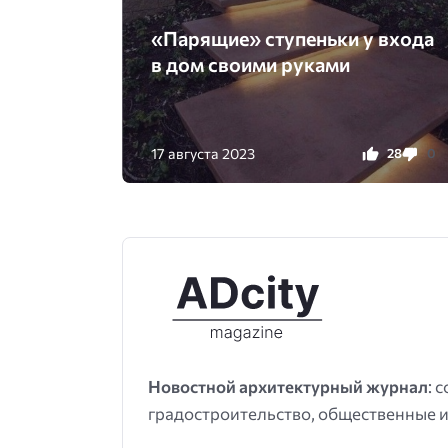
«Парящиe» cтyпеньки y вxода
в дом своими pуками
17 августа 2023
28
0
Новостной архитектурный журнал
: 
градостроительство, общественные и