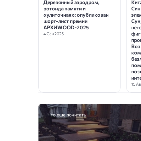
Деревянный аэродром,
Кит
ротонда памяти и
Синь
«улиточная»: опубликован
эле
шорт-лист премии
Сун
АРХИWOOD-2025
нет
фиг
4 Сен 2025
про
Воз
ком
без
пом
поз
инт
15 А
Что еще почитать