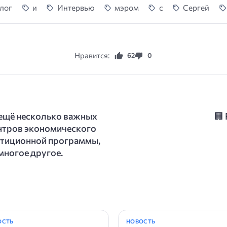
лог
и
Интервью
мэром
с
Сергей
Нравится:
62
0
 ещё несколько важных
🏢
ентров экономического
стиционной программы,
многое другое.
ОСТЬ
НОВОСТЬ