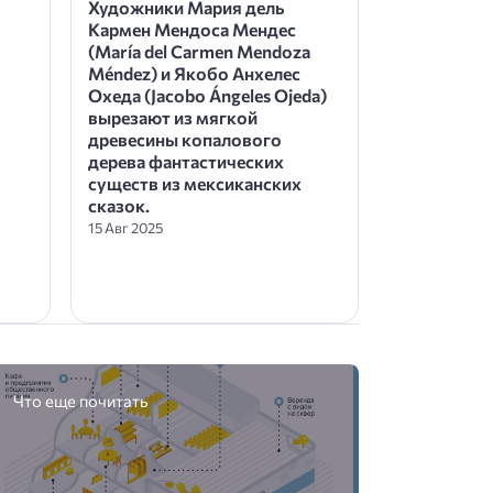
Художники Мария дель
Кармен Мендоса Мендес
(María del Carmen Mendoza
Méndez) и Якобо Анхелес
Охеда (Jacobo Ángeles Ojeda)
вырезают из мягкой
древесины копалового
дерева фантастических
существ из мексиканских
сказок.
15 Авг 2025
Что еще почитать