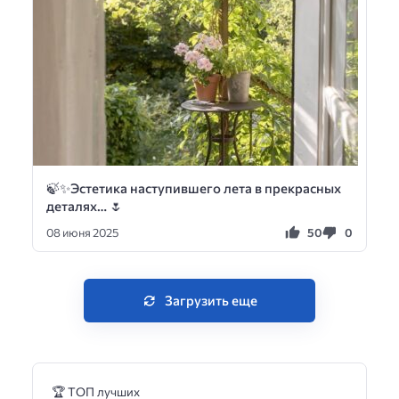
🍃✨Эстетика наступившего лета в прекрасных
деталях… 🌷
50
0
08 июня 2025
Загрузить еще
🏆 ТОП лучших