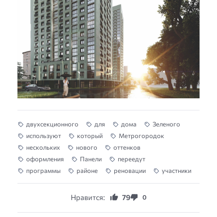
двухсекционного
для
дома
Зеленого
используют
который
Метрогородок
нескольких
нового
оттенков
оформления
Панели
переедут
программы
районе
реновации
участники
Нравится:
79
0