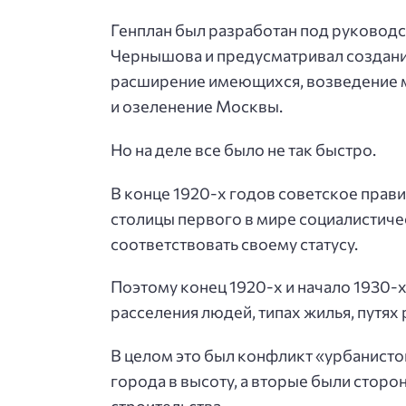
Генплан был разработан под руковод
Чернышова и предусматривал создани
расширение имеющихся, возведение м
и озеленение Москвы.
Но на деле все было не так быстро.
В конце 1920-х годов советское прав
столицы первого в мире социалистиче
соответствовать своему статусу.
Поэтому конец 1920-х и начало 1930-х
расселения людей, типах жилья, путях
В целом это был конфликт «урбанисто
города в высоту, а вторые были стор