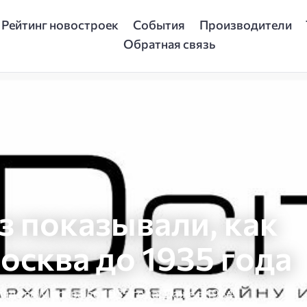
Рейтинг новостроек
События
Производители
Обратная связь
з показывали, как
осква до 1935 года
ядела Москва до 1935 года. Даже в 1934