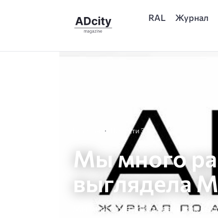
RAL
Журнал
Главная
Новости 38
Мы много ра
выглядела М
Мы много раз показывали, как выгл