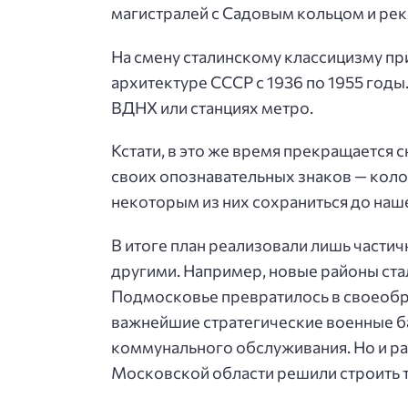
магистралей с Садовым кольцом и ре
На смену сталинскому классицизму пр
архитектуре СССР с 1936 по 1955 годы.
ВДНХ или станциях метро.
Кстати, в это же время прекращается
своих опознавательных знаков — колок
некоторым из них сохраниться до наш
В итоге план реализовали лишь части
другими. Например, новые районы стал
Подмосковье превратилось в своеобр
важнейшие стратегические военные б
коммунального обслуживания. Но и ра
Московской области решили строить т