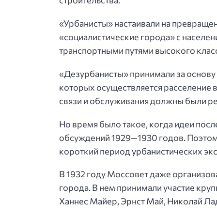
строительства.
«Урбанисты» настаивали на превращени
«социалистические города» с населен
транспортными путями высокого класс
«Дезурбанисты» принимали за основу 
которых осуществляется расселение 
связи и обслуживания должны были р
Но время было такое, когда идеи пос
обсуждений 1929—1930 годов. Поэтом
короткий период урбанистических эк
В 1932 году Моссовет даже организов
города. В нем принимали участие кру
Ханнес Майер, Эрнст Май, Николай Ла