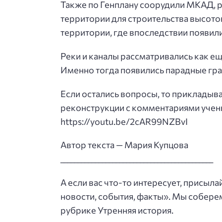
Также по Генплану соорудили МКАД, 
территории для строительства высот
территории, где впоследствии появил
Реки и каналы рассматривались как ещё
Именно тогда появились парадные г
Если остались вопросы, то прикладыв
реконструкции с комментариями учен
https://youtu.be/2cAR99NZBvI
Автор текста — Мария Купцова
____________________________________________
А если вас что-то интересует, присыл
новости, события, факты». Мы собере
рубрике Утренняя история.