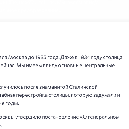
м иначе, нежели сейчас. Мы имеем ввиду
бальное преобразование…
ла Москва до 1935 года. Даже в 1934 году столица
сейчас. Мы имеем ввиду основные центральные
лучилось после знаменитой Сталинской
абная перестройка столицы, которую задумали и
-е годы.
 Москвы утвердило постановление «О генеральном
.