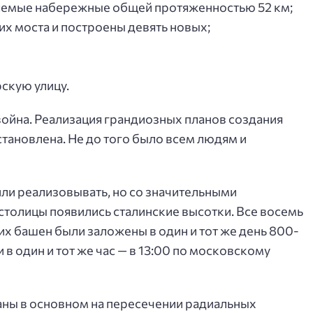
яемые набережные общей протяженностью 52 км;
х моста и построены девять новых;
скую улицу.
война. Реализация грандиозных планов создания
тановлена. Не до того было всем людям и
или реализовывать, но со значительными
столицы появились сталинские высотки. Все восемь
их башен были заложены в один и тот же день 800-
и в один и тот же час — в 13:00 по московскому
аны в основном на пересечении радиальных