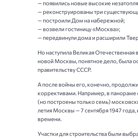
— появились новые высокие незатопл
— реконструированы три существующи
— построили Дом на набережной;
— возвели гостиницу «Москва»;
— передвинули дома и расширили Твер
Но наступила Великая Отечественная 
новой Москвы, понятное дело, была ос
правительству СССР.
А после войны его, конечно, продолж
коррективами. Например, в панораме 
(но построены только семь) московск
летия Москвы — 7 сентября 1947 года, 
времени.
Участки для строительства были выбр