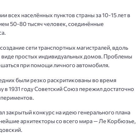
и всех населённых пунктов страны за 10-15 лет в
ием 50-80 тысяч человек, соединённые
а.
создание сети транспортных магистралей, вдоль
в виде простых индивидуальных домов. Проблемы
ешаться при помощи личного автомобиля.
ледних были резко раскритикованы во время
у в 1931 году Советский Союз пережил достаточно
спериментов.
ал закрытый конкурс на идею генерального плана
пнейшие архитекторы со всего мира — Ле Корбюзье,
довский.