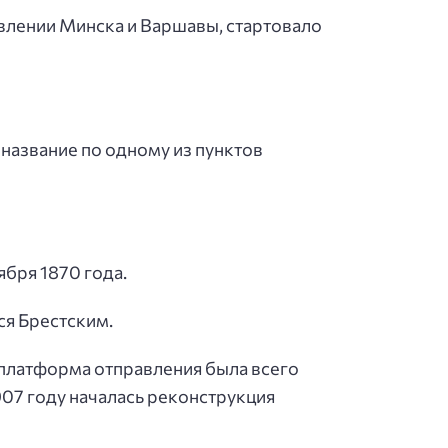
авлении Минска и Варшавы, стартовало
 название по одному из пунктов
ября 1870 года.
ся Брестским.
а платформа отправления была всего
907 году началась реконструкция