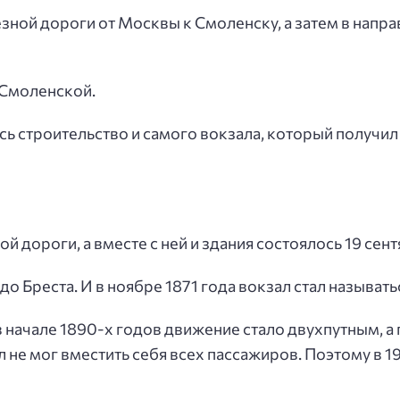
езной дороги от Москвы к Смоленску, а затем в напр
-Смоленской.
ось строительство и самого вокзала, который получил
 дороги, а вместе с ней и здания состоялось 19 сент
до Бреста. И в ноябре 1871 года вокзал стал называть
 в начале 1890-х годов движение стало двухпутным, 
л не мог вместить себя всех пассажиров. Поэтому в 1