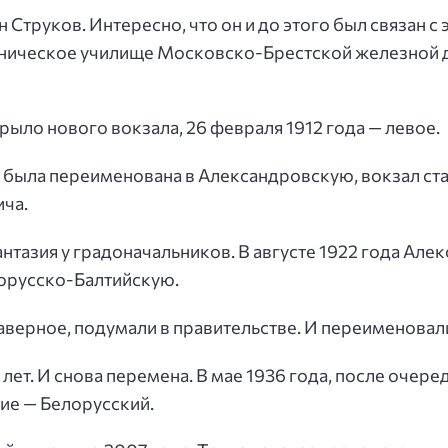
 Струков. Интересно, что он и до этого был связан с
ническое училище Московско-Брестской железной до
крыло нового вокзала, 26 февраля 1912 года — левое.
га была переименована в Александровскую, вокзал ст
ича.
 фантазия у градоначальников. В августе 1922 года А
орусско-Балтийскую.
, наверное, подумали в правительстве. И переименова
лет. И снова перемена. В мае 1936 года, после очер
ие — Белорусский.