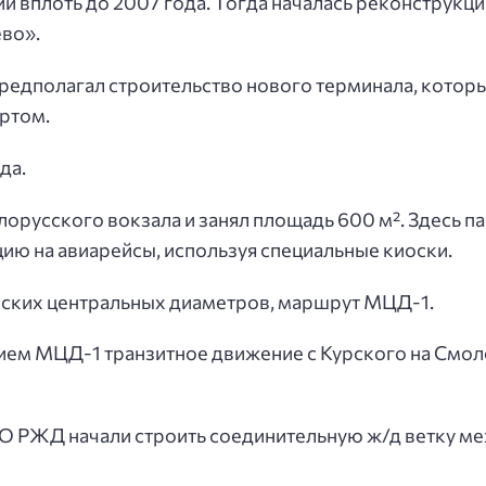
й вплоть до 2007 года. Тогда началась реконструкци
во».
 предполагал строительство нового терминала, котор
ртом.
да.
лорусского вокзала и занял площадь 600 м². Здесь п
ию на авиарейсы, используя специальные киоски.
овских центральных диаметров, маршрут МЦД-1.
рытием МЦД-1 транзитное движение с Курского на Смо
АО РЖД начали строить соединительную ж/д ветку м