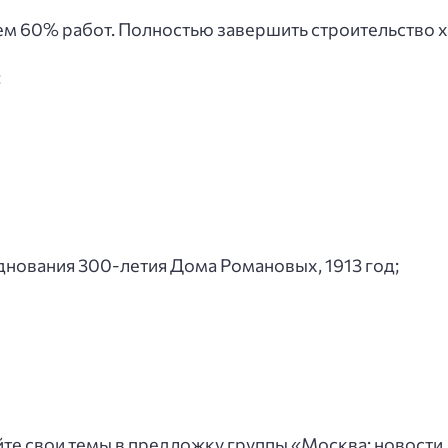
м 60% работ. Полностью завершить строительство хо
:
зднования 300-летия Дома Романовых, 1913 год;
айте свои темы в предложку группы «Москва: новости