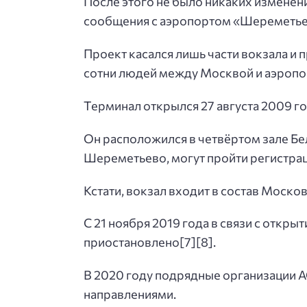
После этого не было никаких изменени
сообщения с аэропортом «Шереметье
Проект касался лишь части вокзала и
сотни людей между Москвой и аэропо
Терминал открылся 27 августа 2009 го
Он расположился в четвёртом зале Бе
Шереметьево, могут пройти регистрац
Кстати, вокзал входит в состав Моск
С 21 ноября 2019 года в связи с отк
приостановлено[7][8].
В 2020 году подрядные организации 
направлениями.