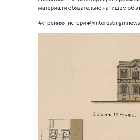
материал и обязательно напишем об э
#утренняя_история@interestingmnews