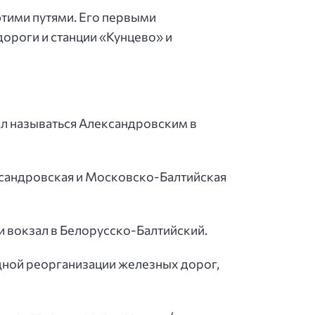
 этими путями. Его первыми
роги и станции «Кунцево» и
ал называться Александровским в
лександровская и Московско-Балтийская
ли вокзал в Белорусско-Балтийский.
едной реорганизации железных дорог,