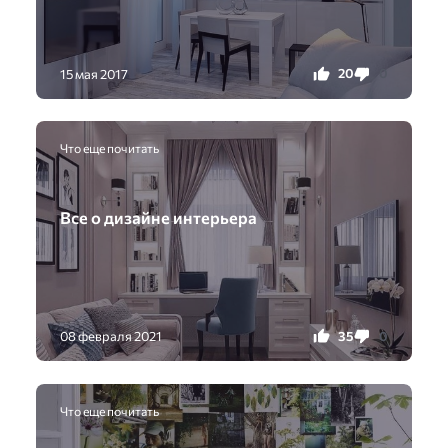
20
0
15 мая 2017
Что еще почитать
Вcе o дизaйне интepьeрa
35
0
08 февраля 2021
Что еще почитать