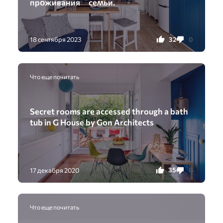
прᴏживания сеʍьи.
32
0
18 сентября 2023
Что еще почитать
Secret rooms are accessed through a bath
tub in G House by Gon Architects
35
0
17 декабря 2020
Что еще почитать