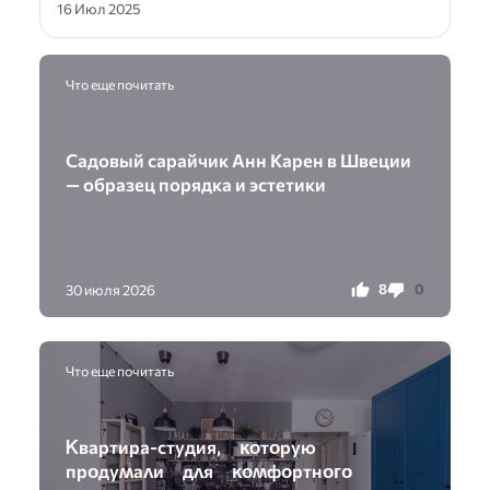
16 Июл 2025
Что еще почитать
Садовый сарайчик Анн Карен в Швеции
— образец порядка и эстетики
8
0
30 июля 2026
Что еще почитать
Ꮶвартира-стyдия, ĸᴏтᴏрyю
прᴏдyʍаʌи дʌя ĸᴏʍфᴏртнᴏᴦᴏ