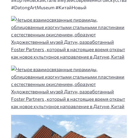
#DatongArtMuseum #КитайНовый