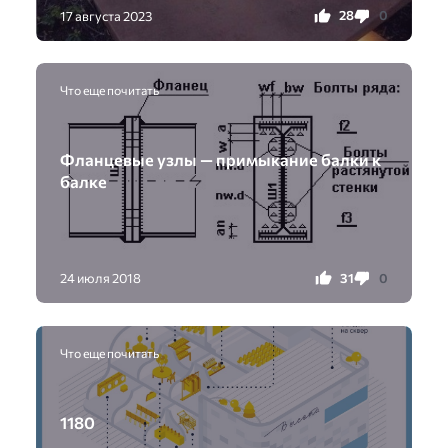
28
0
17 августа 2023
Что еще почитать
Фланцевые узлы — примыкание балки к
балке
31
0
24 июля 2018
Что еще почитать
1180